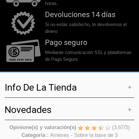
horas.
Devoluciones 14 días
Si no estás satisfecho, te devolvemos el
dinero
Pago seguro
Mediante comunicación SSL y plataformas
de Pago Seguro
Info De La Tienda
Novedades
Opinione(s) y valoración(s)
(
3,67
/
5
)
Categoría :
Arneses
- Sobre la base de
3