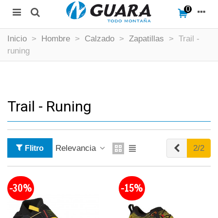
0
Inicio
>
Hombre
>
Calzado
>
Zapatillas
>
Trail -
runing
Trail - Runing
Anterior
Relevancia
2/2
Flitro
-30%
-15%