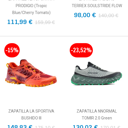
PRODIGIO (Tropic
TERREX SOULSTRIDE FLOW
Blue/Cherry Tomato)
98,00 €
140,00 €
111,99 €
159,99 €
-15%
-23,52%
ZAPATILLA LA SPORTIVA
ZAPATILLA NNORMAL
BUSHIDO III
TOMIR 2.0 Green
148,83 €
130,02 €
175,10 €
170,01 €