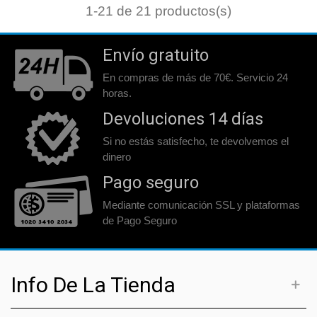
1
-21 de 21 productos(s)
Envío gratuito
En compras de más de 70€. Servicio 24
horas.
Devoluciones 14 días
Si no estás satisfecho, te devolvemos el
dinero
Pago seguro
Mediante comunicación SSL y plataformas
de Pago Seguro
Info De La Tienda