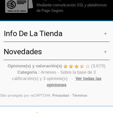
Mediante comunicación SSL y plataformas
de Pago Seguro
Info De La Tienda
Novedades
Opinione(s) y valoración(s)
(
3,67
/
5
)
Categoría :
Arneses
- Sobre la base de
3
calificación(s) y
3
opinione(s)
-
Ver todas las
opiniones
Sitio protegido por reCAPTCHA.
Privacidad
-
Términos