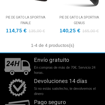
PIE DE GATO LA SPORTIVA
PIE DE GATO LA SPORTIVA
FINALE
GENIUS
114,75 €
140,25 €
135,00 €
165,00 €
1
-4 de 4 productos(s)
Envío gratuito
En compras de más de 70€. Servicio 24
horas.
Devoluciones 14 días
Si no estás satisfecho, te devolvemos el
dinero
Pago seguro