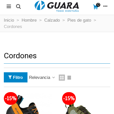
0
Inicio
>
Hombre
>
Calzado
>
Pies de gato
>
Cordones
Cordones
Relevancia
Flitro
-15%
-15%