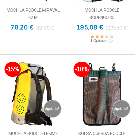
MOCHILA RODCLE MIRAVAL
MOCHILA RODCLE
32 M
BODENGO 45
78,20 €
195,08 €
92,00 €
229,50 €
1 Opinione(s)
-15%
-10%
AgotadoAgotado
AgotadoAgot
MOCHILA RODCLE LEKIME
BOLSA CUERDA RODCLE