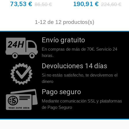
73,53 €
190,91 €
86,50 €
224,60 €
1
-12 de 12 productos(s)
Envío gratuito
En compras de más de 70€. Servicio 24
horas.
Devoluciones 14 días
Si no estás satisfecho, te devolvemos el
dinero
Pago seguro
Mediante comunicación SSL y plataformas
de Pago Seguro