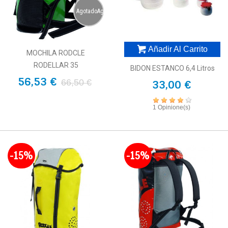
AgotadoAgotado
Añadir Al Carrito
MOCHILA RODCLE
RODELLAR 35
BIDON ESTANCO 6,4 Litros
56,53 €
66,50 €
33,00 €
1 Opinione(s)
-15%
-15%