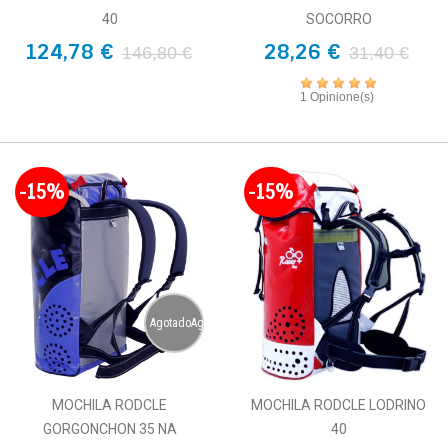
40
SOCORRO
124,78 €
28,26 €
146,80 €
31,40 €
1 Opinione(s)
-15%
-15%
AgotadoAgotado
MOCHILA RODCLE
MOCHILA RODCLE LODRINO
GORGONCHON 35 NA
40