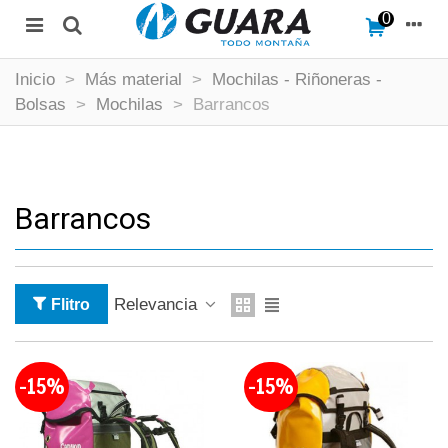
0
Inicio
>
Más material
>
Mochilas - Riñoneras -
Bolsas
>
Mochilas
>
Barrancos
Barrancos
Relevancia
Flitro
-15%
-15%