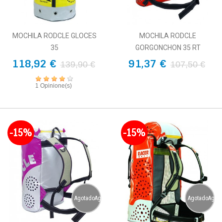
MOCHILA RODCLE GLOCES
MOCHILA RODCLE
35
GORGONCHON 35 RT
118,92 €
91,37 €
139,90 €
107,50 €
1 Opinione(s)
-15%
-15%
AgotadoAgotado
AgotadoAgot