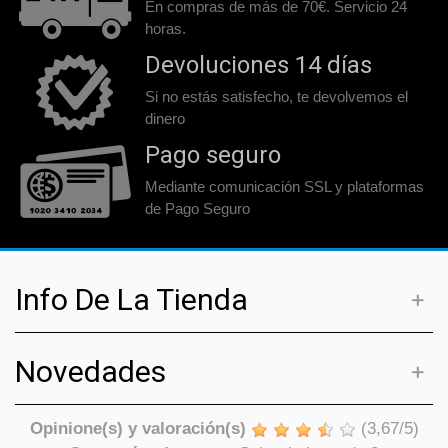
En compras de más de 70€. Servicio 24
horas.
Devoluciones 14 días
Si no estás satisfecho, te devolvemos el
dinero
Pago seguro
Mediante comunicación SSL y plataformas
de Pago Seguro
Info De La Tienda
Novedades
Opinione(s) y valoración(s)
(
3,67
/
5
)