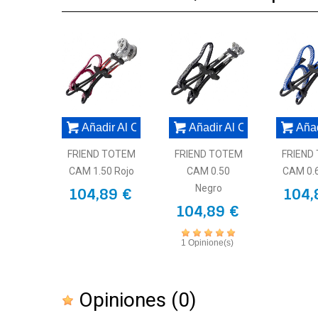
MicrosoftInternetExplorer4
número
mm
grs
kN
col
10-
00
60
10
Amari
16
13-
0
87
14
Azu
Añadir Al Carrito
Añadir Al Carrito
Añad
19
FRIEND TOTEM
FRIEND TOTEM
FRIEND
17-
CAM 1.50 Rojo
CAM 0.50
CAM 0.
0.5
92
14
Roj
24
Negro
104,89 €
104,
104,89 €
19-
1.0
100
14
Amari
29
1 Opinione(s)
23-
1.5
105
14
Plat
35
Opiniones
(0)