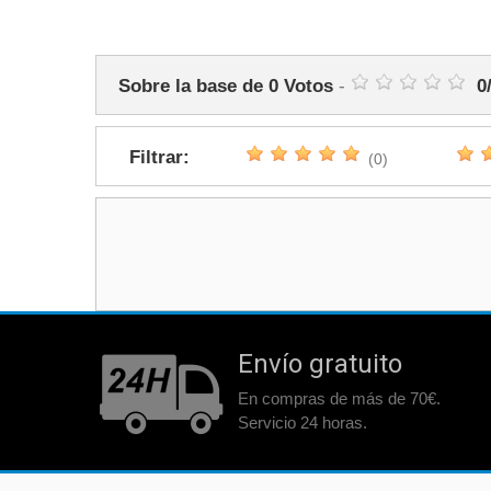
25-
1.75
111
14
Ver
41
29-
Sobre la base de
0
Votos
-
0
2.0
117
14
Roj
44
Filtrar:
(0)
33-
2.5
135
14
Amari
55
43-
3.0
151
14
Mora
66
64-
4.0
224
14
Plat
100
Envío gratuito
En compras de más de 70€.
Servicio 24 horas.