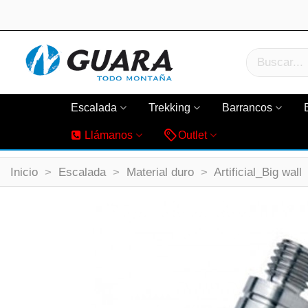
Escalada
Trekking
Barrancos
Llámanos
Outlet
Inicio
>
Escalada
>
Material duro
>
Artificial_Big wall