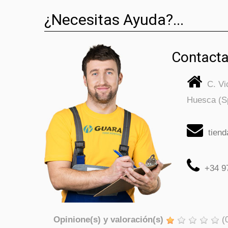
¿Necesitas Ayuda?...
Contacta
C. V
Huesca (S
tien
+34 9
Opinione(s) y valoración(s)
(