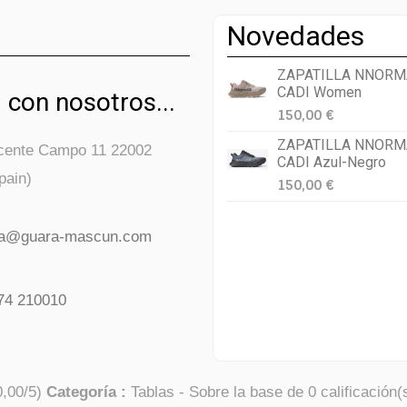
Novedades
ZAPATILLA NNORM
CADI Women
 con nosotros...
150,00 €
ZAPATILLA NNORM
icente Campo 11 22002
CADI Azul-Negro
pain)
150,00 €
da@guara-mascun.com
74 210010
0,00
/
5
)
Categoría :
Tablas
- Sobre la base de
0
calificación(