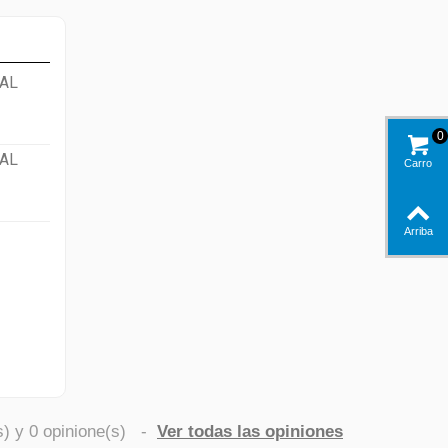
AL
0
AL
Carro
Arriba
s) y
0
opinione(s)
-
Ver todas las opiniones