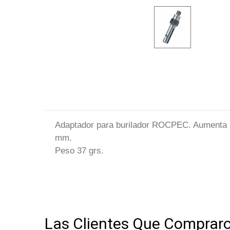
Adaptador para burilador ROCPEC. Aumenta la
mm.
Peso 37 grs.
Normal
0
Las Clientes Que Comprar
21