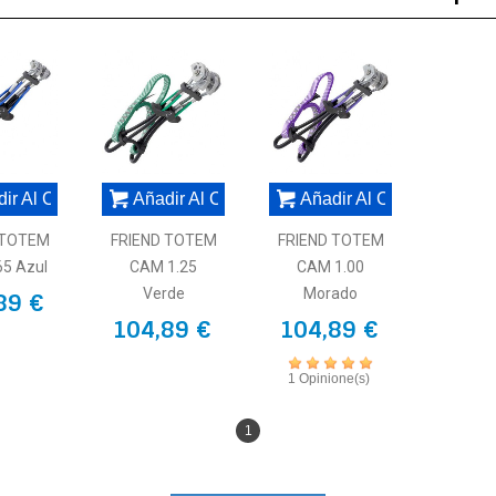
or
llo
l
ir Al Carrito
Añadir Al Carrito
Añadir Al Carrito
 TOTEM
FRIEND TOTEM
FRIEND TOTEM
65 Azul
CAM 1.25
CAM 1.00
o
Verde
Morado
89 €
104,89 €
104,89 €
llo
1 Opinione(s)
1
a