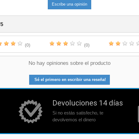
Escribe una opinión
de
/
5
o
(0)
(0)
llo
No hay opiniones sobre el producto
do
Sé el primero en escribir una reseña!
a
Devoluciones 14 días
Si no estás satisfecho, te
devolvemos el dinero