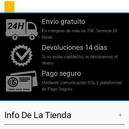
1
Envío gratuito
En compras de más de 70€. Servicio 24
horas.
Devoluciones 14 días
Si no estás satisfecho, te devolvemos el
dinero
Pago seguro
Mediante comunicación SSL y plataformas
de Pago Seguro
Info De La Tienda