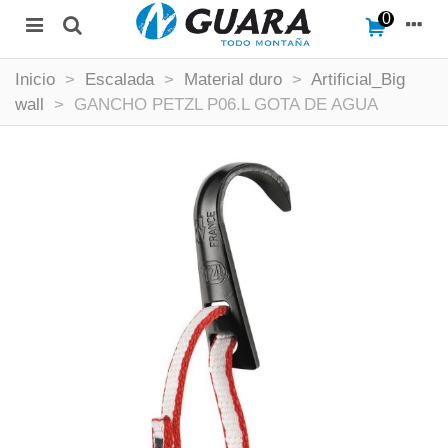
0
Inicio
>
Escalada
>
Material duro
>
Artificial_Big
wall
>
GANCHO PETZL P06.L GOTA DE AGUA