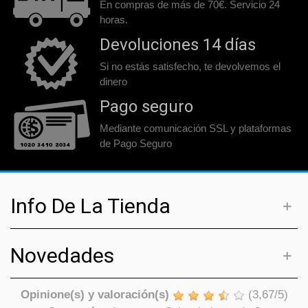
En compras de más de 70€. Servicio 24
horas.
Devoluciones 14 días
Si no estás satisfecho, te devolvemos el
dinero
Pago seguro
Mediante comunicación SSL y plataformas
de Pago Seguro
Info De La Tienda
Novedades
Opinione(s) y valoración(s)
(
3,67
/
5
)