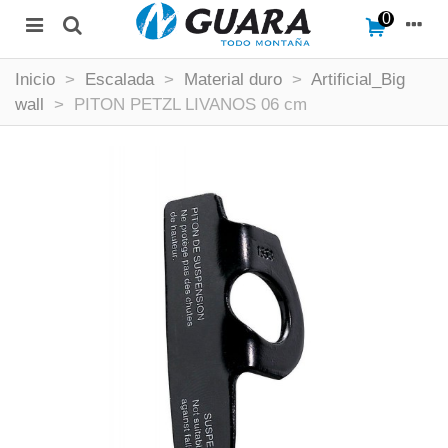
0
Inicio
>
Escalada
>
Material duro
>
Artificial_Big
wall
>
PITON PETZL LIVANOS 06 cm