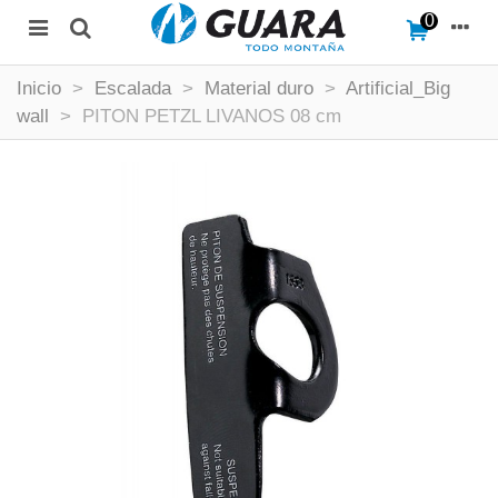
0
Inicio
>
Escalada
>
Material duro
>
Artificial_Big
wall
>
PITON PETZL LIVANOS 08 cm