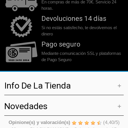
En compras de más de 70€. Servicio 24
horas.
Devoluciones 14 días
Si no estás satisfecho, te devolvemos el
dinero
Pago seguro
Mediante comunicación SSL y plataformas
de Pago Seguro
Info De La Tienda
Novedades
Opinione(s) y valoración(s)
(
4,40
/
5
)