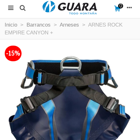
0
Inicio
>
Barrancos
>
Arneses
>
ARNES ROCK
EMPIRE CANYON +
-15%