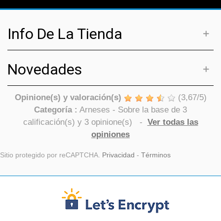
Info De La Tienda
Novedades
Opinione(s) y valoración(s)
(
3,67
/
5
)
Categoría :
Arneses
- Sobre la base de
3
calificación(s) y
3
opinione(s)
-
Ver todas las
opiniones
Sitio protegido por reCAPTCHA.
Privacidad
-
Términos