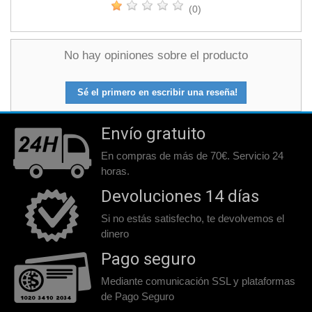
(0)
No hay opiniones sobre el producto
Sé el primero en escribir una reseña!
Envío gratuito
En compras de más de 70€. Servicio 24
horas.
Devoluciones 14 días
Si no estás satisfecho, te devolvemos el
dinero
Pago seguro
Mediante comunicación SSL y plataformas
de Pago Seguro