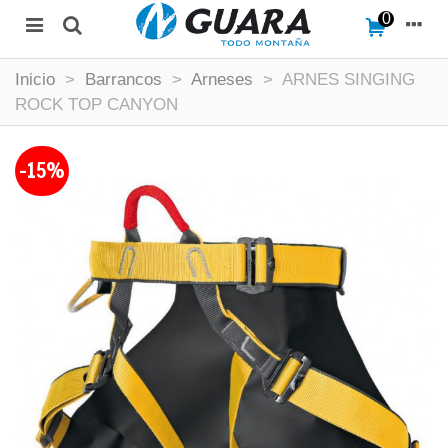
0
Inicio
>
Barrancos
>
Arneses
>
ARNES SINGING
ROCK TOP CANYON
-15%