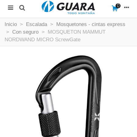
0
Inicio
>
Escalada
>
Mosquetones - cintas express
>
Con seguro
>
MOSQUETON MAMMUT
NORDWAND MICRO ScrewGate