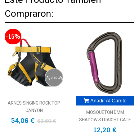
Compraron:
-15%
AgotadoAgotado
Añadir Al Carrito
ARNES SINGING ROCK TOP
CANYON
MOSQUETON DMM
54,06 €
SHADOW STRAIGHT GATE
63,60 €
12,20 €