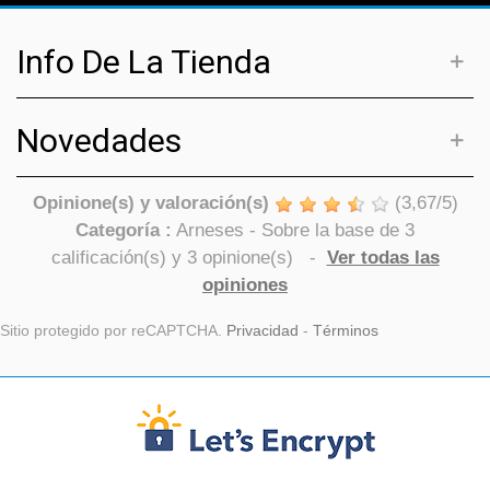
Info De La Tienda
Novedades
Opinione(s) y valoración(s)
(
3,67
/
5
)
Categoría :
Arneses
- Sobre la base de
3
calificación(s) y
3
opinione(s)
-
Ver todas las
opiniones
Sitio protegido por reCAPTCHA.
Privacidad
-
Términos