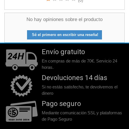
(0)
No hay opiniones sobre el producto
Sé el primero en escribir una reseña!
Envío gratuito
En compras de más de 70€. Servicio 24
horas.
Devoluciones 14 días
Si no estás satisfecho, te devolvemos el
dinero
Pago seguro
Mediante comunicación SSL y plataformas
de Pago Seguro