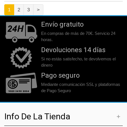
1
2
3
>
Envío gratuito
En compras de más de 70€. Servicio 24
horas.
Devoluciones 14 días
Si no estás satisfecho, te devolvemos el
dinero
Pago seguro
Mediante comunicación SSL y plataformas
de Pago Seguro
Info De La Tienda