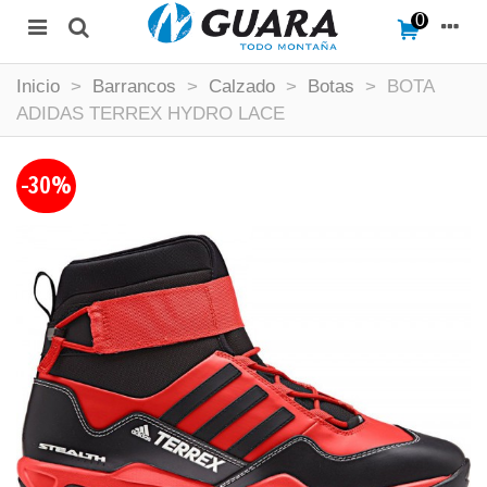
0
Inicio
>
Barrancos
>
Calzado
>
Botas
>
BOTA
ADIDAS TERREX HYDRO LACE
-30%