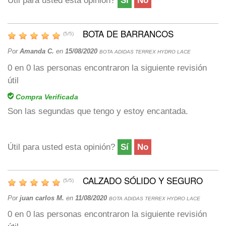
Útil para usted esta opinión?
Sí
No
BOTA DE BARRANCOS
(
5
/
5
)
Por
Amanda C.
en
15/08/2020
BOTA ADIDAS TERREX HYDRO LACE
0
en
0
las personas encontraron la siguiente revisión
útil
Compra Verificada
Son las segundas que tengo y estoy encantada.
Útil para usted esta opinión?
Sí
No
CALZADO SÓLIDO Y SEGURO
(
5
/
5
)
Por
juan carlos M.
en
11/08/2020
BOTA ADIDAS TERREX HYDRO LACE
0
en
0
las personas encontraron la siguiente revisión