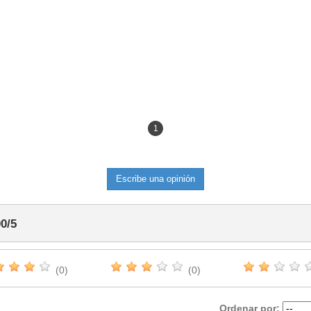
1
Escribe una opinión
00
/
5
(0)
(0)
Ordenar por: