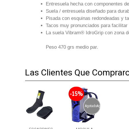
Entresuela hecha con componentes de
Suela / entresuela diseñado para durab
Pisada con esquinas redondeadas y taló
Tacos muy pronunciados para facilitar 
La suela Vibram® IdroGrip con zona d
Peso 470 grs medio par.
Las Clientes Que Comprar
-15%
AgotadoAgotado