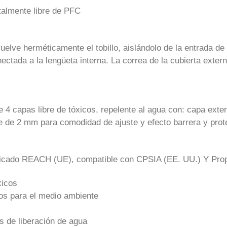
talmente libre de PFC
elve herméticamente el tobillo, aislándolo de la entrada de
ectada a la lengüeta interna. La correa de la cubierta exter
 capas libre de tóxicos, repelente al agua con: capa exter
 de 2 mm para comodidad de ajuste y efecto barrera y prote
cado REACH (UE), compatible con CPSIA (EE. UU.) Y Prop
xicos
os para el medio ambiente
s de liberación de agua