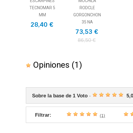
ESCARPINES
MOCHILA
TECNOMAR 5
RODCLE
MM
GORGONCHON
35 NA
28,40 €
73,53 €
86,50 €
Opiniones
(1)
Sobre la base de
1
Voto
-
5,
Filtrar:
(1)