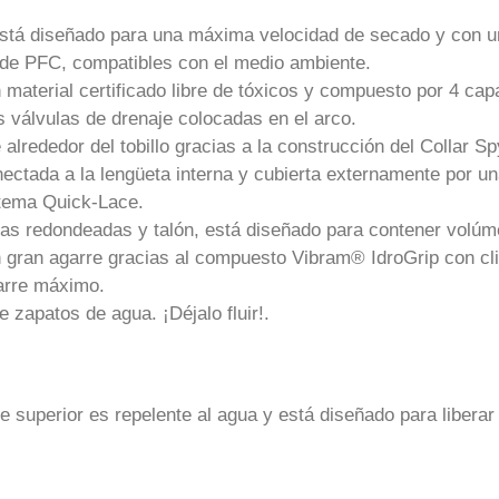
á diseñado para una máxima velocidad de secado y con una
 de PFC, compatibles con el medio ambiente.
 material certificado libre de tóxicos y compuesto por 4 c
s válvulas de drenaje colocadas en el arco.
lrededor del tobillo gracias a la construcción del Collar Spy
nectada a la lengüeta interna y cubierta externamente por u
stema Quick-Lace.
as redondeadas y talón, está diseñado para contener volúm
un gran agarre gracias al compuesto Vibram® IdroGrip con c
arre máximo.
zapatos de agua. ¡Déjalo fluir!.
 superior es repelente al agua y está diseñado para libera