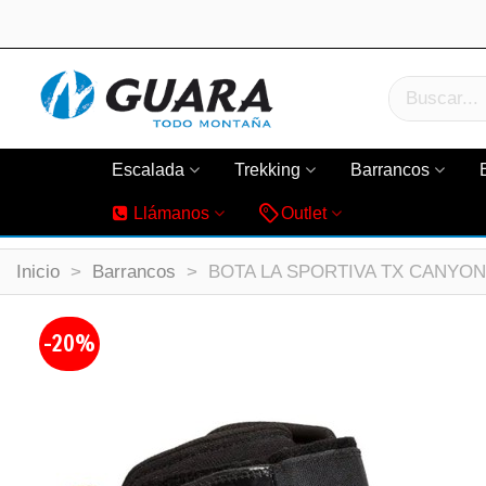
Escalada
Trekking
Barrancos
Llámanos
Outlet
Inicio
>
Barrancos
>
BOTA LA SPORTIVA TX CANYON
-20%