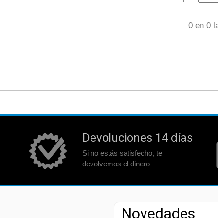
0
en
0
la
Devoluciones 14 días
Si no estás satisfecho, te
devolvemos el dinero
Novedades