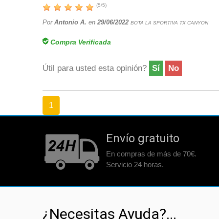
(
5
/
5
)
Por
Antonio A.
en
29/06/2022
BOTA LA SPORTIVA TX CANYON
Compra Verificada
Útil para usted esta opinión?
Sí
No
1
Envío gratuito
En compras de más de 70€.
Servicio 24 horas.
¿Necesitas Ayuda?...