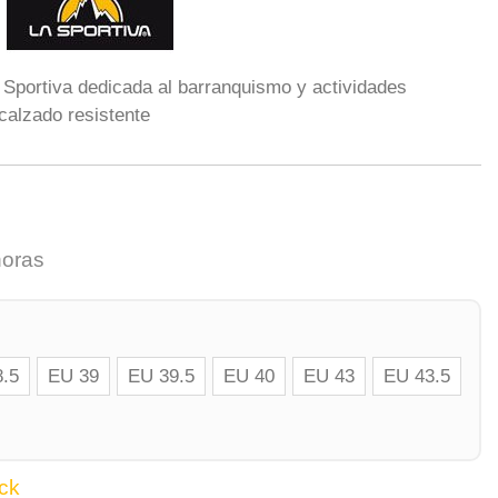
 Sportiva dedicada al barranquismo y actividades
calzado resistente
horas
.5
EU 39
EU 39.5
EU 40
EU 43
EU 43.5
ck