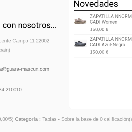
Novedades
ZAPATILLA NNORM
CADI Women
 con nosotros...
150,00 €
ZAPATILLA NNORM
icente Campo 11 22002
CADI Azul-Negro
pain)
150,00 €
da@guara-mascun.com
74 210010
0,00
/
5
)
Categoría :
Tablas
- Sobre la base de
0
calificación(