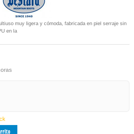
ltiuso muy ligera y cómoda, fabricada en piel serraje sin
PU en la
horas
ck
arrito