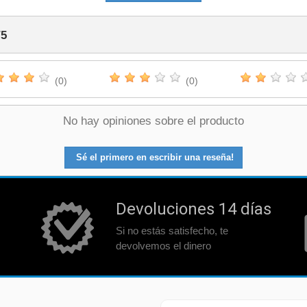
/
5
(0)
(0)
No hay opiniones sobre el producto
Sé el primero en escribir una reseña!
Devoluciones 14 días
Si no estás satisfecho, te
devolvemos el dinero