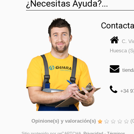
¿Necesitas Ayuda?...
Contacta
C. V
Huesca (S
tien
+34 9
Opinione(s) y valoración(s)
(
Sitio protegido por reCAPTCHA.
Privacidad
-
Términos