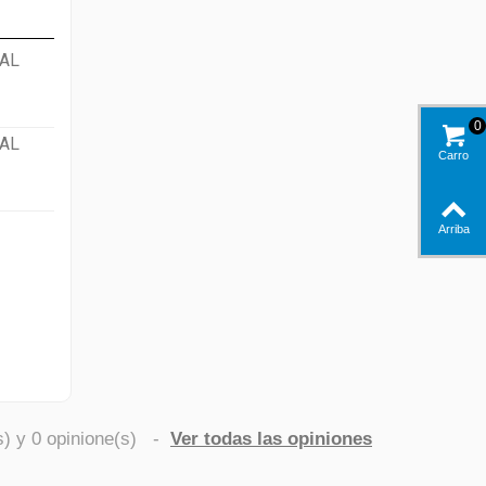
AL
0
AL
Carro
Arriba
s) y
0
opinione(s)
-
Ver todas las opiniones