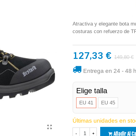
Atractiva y elegante bota mu
costuras con refuerzo de T
127,33 €
149,80 €
Entrega en 24 - 48 
Elige talla
EU 41
EU 45
Últimas unidades en sto
Añadir Al C
-
+