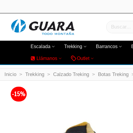
Escalada
Trekking
Barrancos
Llámanos
Outlet
Inicio
>
Trekking
>
Calzado Treking
>
Botas Treking
-15%