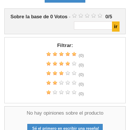
Sobre la base de
0
Votos
-
0
/
5
Filtrar:
(0)
(0)
(0)
(0)
(0)
No hay opiniones sobre el producto
Sé el primero en escribir una reseña!