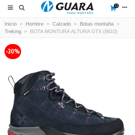
0
Inicio
>
Hombre
>
Calzado
>
Botas montaña
>
Treking
>
BOTA MONTURA ALTURA GTX (8610)
-30%