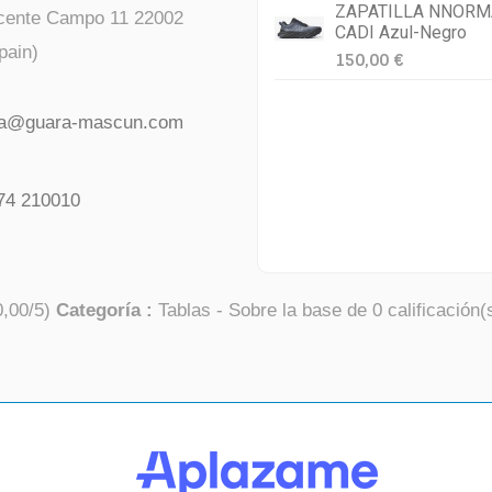
ZAPATILLA NNORM
icente Campo 11 22002
CADI Azul-Negro
pain)
150,00 €
da@guara-mascun.com
74 210010
0,00
/
5
)
Categoría :
Tablas
- Sobre la base de
0
calificación(