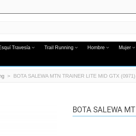
Esquí Travesía
Trail Running
Hombre
Mujer
ng
>
BOTA SALEWA MTN TRAINER LITE MID GTX (0971)
BOTA SALEWA MTN