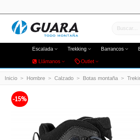
Escalada
Trekking
Barrancos
Llámanos
Outlet
Inicio
>
Hombre
>
Calzado
>
Botas montaña
>
Treki
-15%