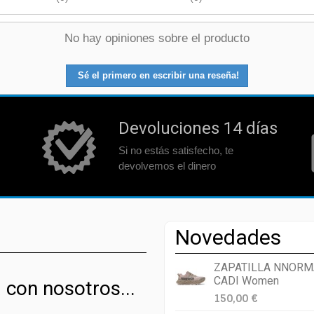
No hay opiniones sobre el producto
Sé el primero en escribir una reseña!
Devoluciones 14 días
Si no estás satisfecho, te
devolvemos el dinero
Novedades
ZAPATILLA NNORM
CADI Women
 con nosotros...
150,00 €