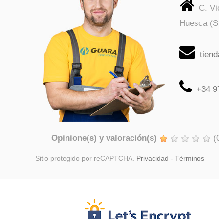
C. V
Huesca (S
tien
+34 9
Opinione(s) y valoración(s)
(
Sitio protegido por reCAPTCHA.
Privacidad
-
Términos