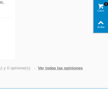
AL
0
Carro
Arriba
s) y
0
opinione(s)
-
Ver todas las opiniones