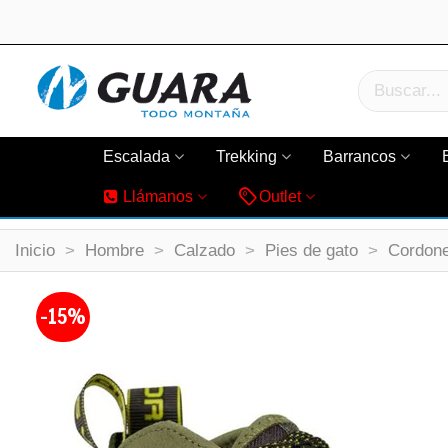
Escalada
Trekking
Barrancos
Llámanos
Outlet
Inicio
>
Hombre
>
Calzado
>
Pies de gato
>
Cordon
-15%