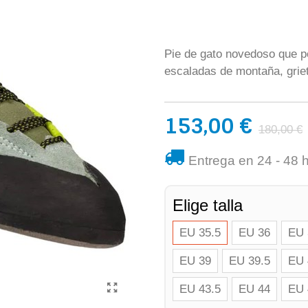
Pie de gato novedoso que pe
escaladas de montaña, griet
153,00 €
180,00 €
Entrega en 24 - 48 
Elige talla
EU 35.5
EU 36
EU 
EU 39
EU 39.5
EU 
EU 43.5
EU 44
EU 