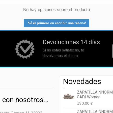
No hay opiniones sobre el producto
Sé el primero en escribir una reseña!
Devoluciones 14 días
Si no estás satisfecho, te
devolvemos el dinero
Novedades
ZAPATILLA NNORM
CADI Women
 con nosotros...
150,00 €
ZAPATILLA NNORM