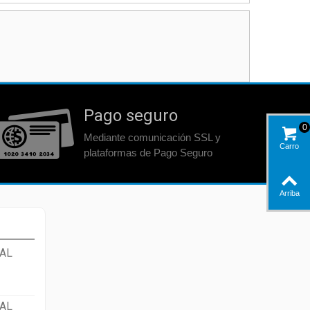
Pago seguro
0
Mediante comunicación SSL y
Carro
plataformas de Pago Seguro
Arriba
AL
AL