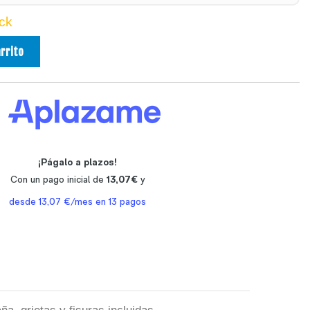
ck
arrito