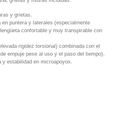
, grietas y fisuras incluidas.
ras y grietas.
a en puntera y laterales (especialmente
 y lengüeta confortable y muy transpirable con
elevada rigidez torsional) combinada con el
de empuje pese al uso y el paso del tiempo).
 y estabilidad en microapoyos.