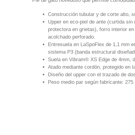
Pie de gato novedoso que permite comodidad e
Construcción tubular y de corte alto, 
Upper en eco-piel de ante (curtida sin
protectora en grietas), forro interior 
acolchado perforado.
Entresuela en LaSpoFlex de 1,1 mm en l
sistema P3 (banda estructural diseñad
Suela en Vibram® XS Edge de 4mm, de 
Atado mediante cordón, protegido en la
Diseño del upper con el trazado de do
Peso medio par según fabricante: 275 