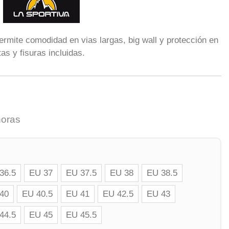
rmite comodidad en vias largas, big wall y protección en
as y fisuras incluidas.
horas
36.5
EU 37
EU 37.5
EU 38
EU 38.5
40
EU 40.5
EU 41
EU 42.5
EU 43
44.5
EU 45
EU 45.5