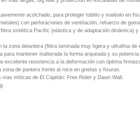
n vias largas, big wall y protección en escaladas de montaña
suavemente acolchado, para proteger tobillo y maléolo en fisu
 metales) con perforaciones de ventilación, refuerzo de gom
en fibra sintética Pacific (elástica y de adaptación dinámica)
a zona delantera (fibra laminada muy ligera y ultrafina de 
a para mantener inalterada la forma arqueada y su potencia 
excelente resistencia a la deformación con óptima firmeza
 zona de puntera frente al roce en grietas y fisuras.
s vias míticas de El Capitán: Free Rider y Dawn Wall.
g.