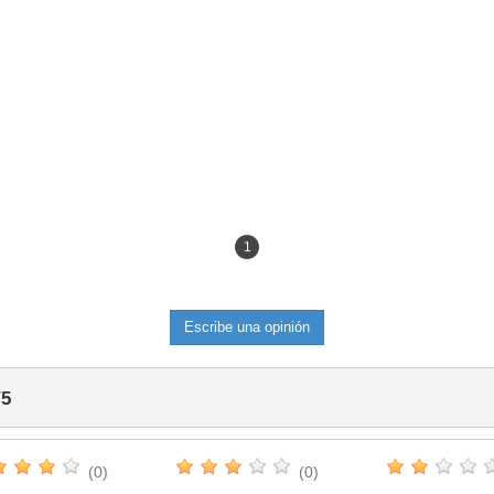
1
Escribe una opinión
/
5
(0)
(0)