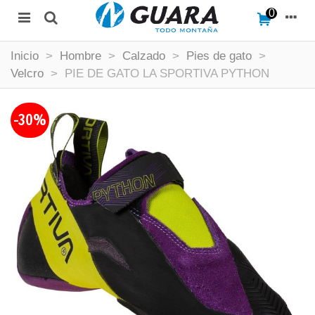
0
Inicio
>
Hombre
>
Calzado
>
Pies de gato
>
Velcro
>
PIE DE GATO LA SPORTIVA PYTHON
-30%