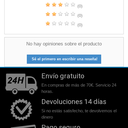
(0)
(0)
(0)
No hay opiniones sobre el producto
Sé el primero en escribir una reseña!
Envío gratuito
En compras de más de 70€. Servicio 24
horas.
Devoluciones 14 días
Si no estás satisfecho, te devolvemos el
dinero
Pago seguro