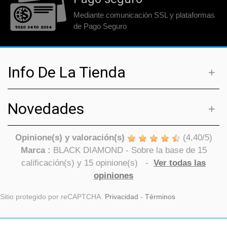
Mediante comunicación SSL y plataformas
de Pago Seguro
Info De La Tienda
Novedades
Opinione(s) y valoración(s)
(
4,40
/
5
)
Marca :
BLACK DIAMOND
- Sobre la base de
15
calificación(s) y
15
opinione(s)
-
Ver todas las
opiniones
Sitio protegido por reCAPTCHA.
Privacidad
-
Términos