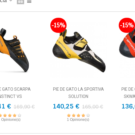
ncia
-15%
-15%
DE GATO SCARPA
PIE DE GATO LA SPORTIVA
PIE DE
NSTINCT VS
SOLUTION
SKWA
41 €
140,25 €
136,
169,90 €
165,00 €
1 Opinione(s)
1 Opinione(s)