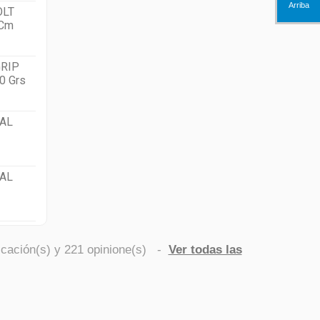
Arriba
OLT
 Cm
RIP
0 Grs
AL
AL
icación(s) y
221
opinione(s)
-
Ver todas las