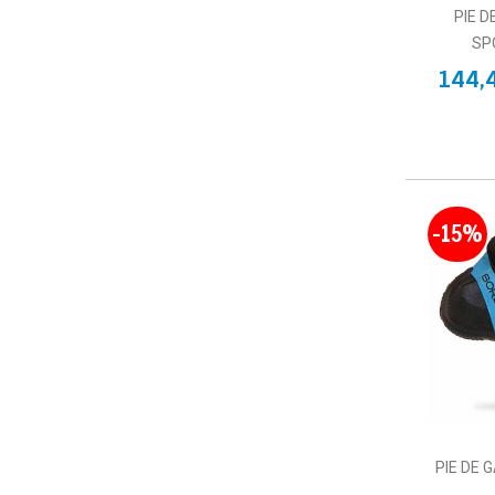
PIE D
SP
144,
-15%
PIE DE 