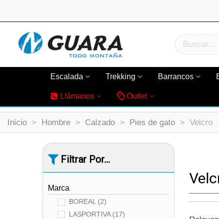
Escalada
Trekking
Barrancos
Llámanos
Outlet
Inicio
>
Hombre
>
Calzado
>
Pies de gato
>
Velcro
Filtrar Por...
Velc
Marca
BOREAL
(2)
LASPORTIVA
(17)