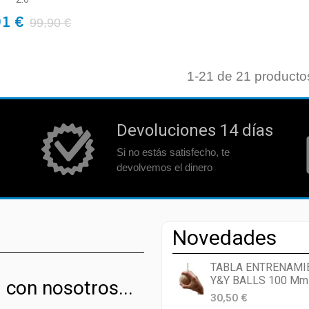
91 €
99,90 €
1
-21 de 21 producto
Devoluciones 14 días
Si no estás satisfecho, te
devolvemos el dinero
Novedades
TABLA ENTRENAMI
Y&Y BALLS 100 Mm
 con nosotros...
30,50 €