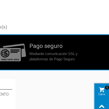
s(s)
Pago seguro
Mediante comunicación SSL y
plataformas de Pago Seguro
0
ENTO
Carro