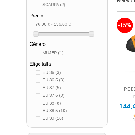
Releva
SCARPA
(2)
Precio
-15%
76,00 € - 196,00 €
Género
MUJER
(1)
Elige talla
EU 36
(3)
EU 36.5
(3)
EU 37
(5)
PIE 
EU 37.5
(8)
I
EU 38
(8)
144,
EU 38.5
(10)
EU 39
(10)
EU 39.5
(8)
EU 40
(9)