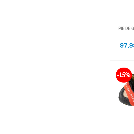
PIE DE 
97,9
-15%