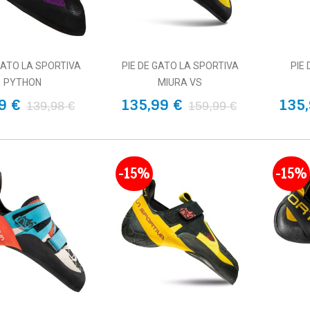
GATO LA SPORTIVA
PIE DE GATO LA SPORTIVA
PIE
PYTHON
MIURA VS
9 €
135,99 €
135,
139,98 €
159,99 €
-15%
-15%