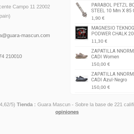
PARABOL PETZL B
icente Campo 11 22002
STEEL 10 Mm X 85
pain)
1,90 €
MAGNESIO TEKNOG
PODWER CHALK 20
da@guara-mascun.com
11,30 €
ZAPATILLA NNORM
74 210010
CADI Women
150,00 €
ZAPATILLA NNORM
CADI Azul-Negro
150,00 €
4,62
/
5
)
Tienda :
Guara Mascun
- Sobre la base de
221
calif
opiniones