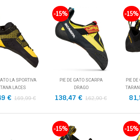
-15%
-15%
GATO LA SPORTIVA
PIE DE GATO SCARPA
PIE DE
TANA LACES
DRAGO
TARANT
49 €
138,47 €
81,
169,99 €
162,90 €
-15%
-15%