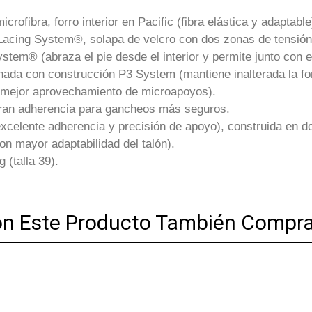
rofibra, forro interior en Pacific (fibra elástica y adaptabl
Lacing System®, solapa de velcro con dos zonas de tensión 
tem® (abraza el pie desde el interior y permite junto con e
ada con construcción P3 System (mantiene inalterada la for
a mejor aprovechamiento de microapoyos).
ran adherencia para gancheos más seguros.
elente adherencia y precisión de apoyo), construida en dos
con mayor adaptabilidad del talón).
 (talla 39).
on Este Producto También Compra