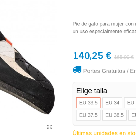
Pie de gato para mujer con 
un uso especialmente efica
140,25 €
165,00 €
Portes Gratuitos / E
Elige talla
EU 33.5
EU 34
EU 
EU 37.5
EU 38.5
E
Últimas unidades en sto