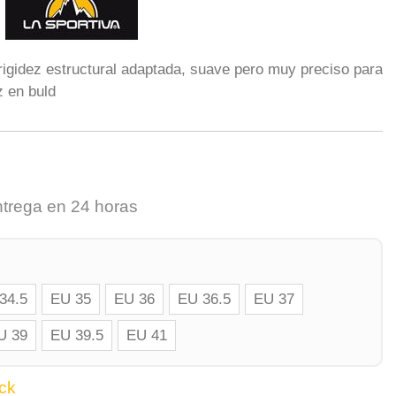
rigidez estructural adaptada, suave pero muy preciso para
z en buld
ntrega en 24 horas
34.5
EU 35
EU 36
EU 36.5
EU 37
U 39
EU 39.5
EU 41
ck