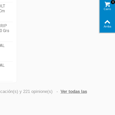
0
OLT
Carro
 Cm
RIP
Arriba
0 Grs
AL
AL
icación(s) y
221
opinione(s)
-
Ver todas las