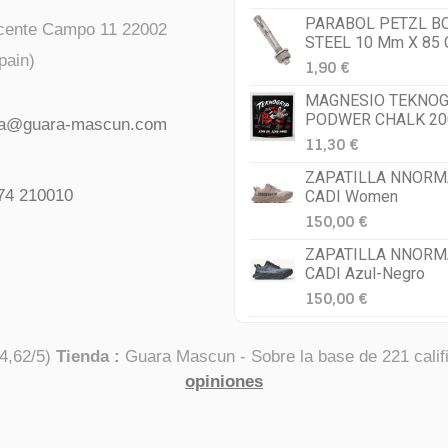
PARABOL PETZL B
icente Campo 11 22002
STEEL 10 Mm X 85
pain)
1,90 €
MAGNESIO TEKNOG
PODWER CHALK 20
da@guara-mascun.com
11,30 €
ZAPATILLA NNORM
74 210010
CADI Women
150,00 €
ZAPATILLA NNORM
CADI Azul-Negro
150,00 €
4,62
/
5
)
Tienda :
Guara Mascun
- Sobre la base de
221
calif
opiniones