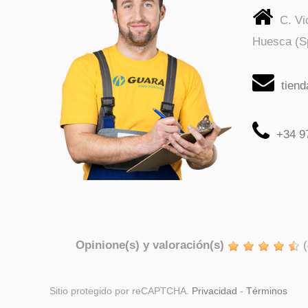
C. V
Huesca (S
tien
+34 9
Opinione(s) y valoración(s)
(
Sitio protegido por reCAPTCHA.
Privacidad
-
Términos