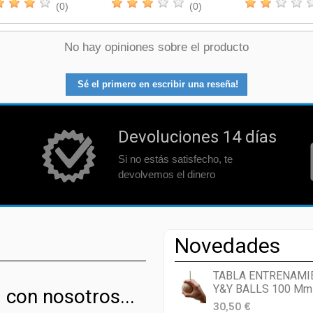
(0)
(0)
No hay opiniones sobre el producto
Sé el primero en escribir una reseña!
Devoluciones 14 días
Si no estás satisfecho, te
devolvemos el dinero
Novedades
TABLA ENTRENAMI
Y&Y BALLS 100 Mm
 con nosotros...
30,50 €