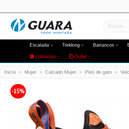
Escalada
Trekking
Barrancos
Llámanos
Outlet
Inicio
>
Mujer
>
Calzado Mujer
>
Pies de gato
>
Vel
-15%