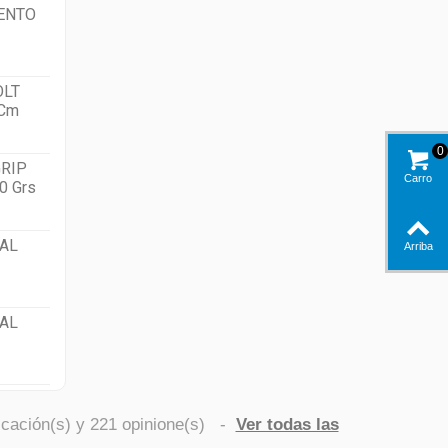
ENTO
OLT
 Cm
0
RIP
Carro
0 Grs
AL
Arriba
AL
icación(s) y
221
opinione(s)
-
Ver todas las