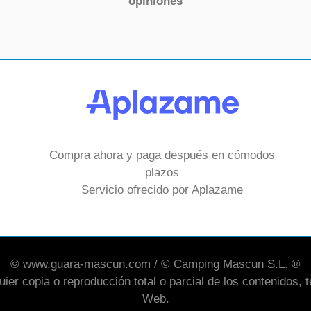
opiniones
Compra ahora y paga después en cómodos
plazos
Servicio ofrecido por Aplazame
© www.guara-mascun.com / © Camping Mascun S.L. ®
er copia o reproducción total o parcial de los contenidos, te
Web.