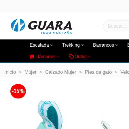
Escalada
Trekking
Barrancos
Llámanos
Outlet
Inicio
>
Mujer
>
Calzado Mujer
>
Pies de gato
>
Vel
-15%