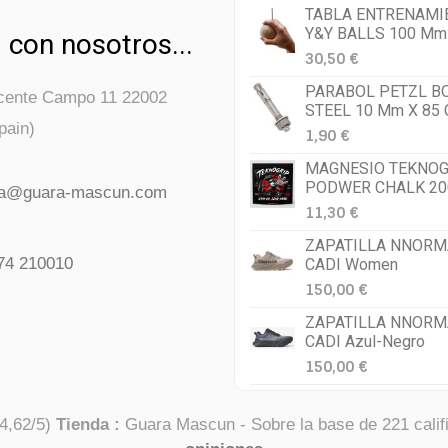
TABLA ENTRENAMI
Y&Y BALLS 100 Mm
 con nosotros...
30,50 €
PARABOL PETZL B
icente Campo 11 22002
STEEL 10 Mm X 85
pain)
1,90 €
MAGNESIO TEKNOG
PODWER CHALK 20
da@guara-mascun.com
11,30 €
ZAPATILLA NNORM
74 210010
CADI Women
150,00 €
ZAPATILLA NNORM
CADI Azul-Negro
150,00 €
4,62
/
5
)
Tienda :
Guara Mascun
- Sobre la base de
221
calif