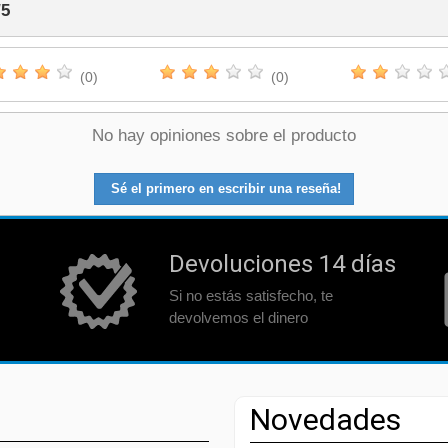
/
5
(0)
(0)
No hay opiniones sobre el producto
Sé el primero en escribir una reseña!
Devoluciones 14 días
Si no estás satisfecho, te
devolvemos el dinero
Novedades