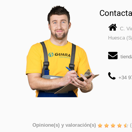
Contacta
C. V
Huesca (S
tien
+34 9
Opinione(s) y valoración(s)
(