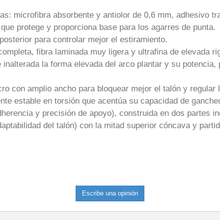
s: microfibra absorbente y antiolor de 0,6 mm, adhesivo tra
 que protege y proporciona base para los agarres de punta.
posterior para controlar mejor el estiramiento.
pleta, fibra laminada muy ligera y ultrafina de elevada rig
nalterada la forma elevada del arco plantar y su potencia, 
o con amplio ancho para bloquear mejor el talón y regular l
nte estable en torsión que acentúa su capacidad de gancheo
erencia y precisión de apoyo), construida en dos partes ind
aptabilidad del talón) con la mitad superior cóncava y part
Escribe una opinión