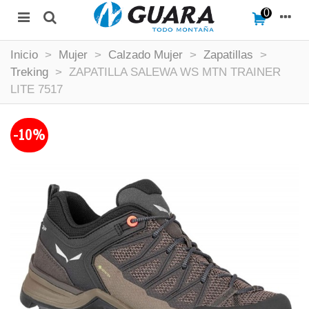
0
Inicio
>
Mujer
>
Calzado Mujer
>
Zapatillas
>
Treking
>
ZAPATILLA SALEWA WS MTN TRAINER
LITE 7517
-10%