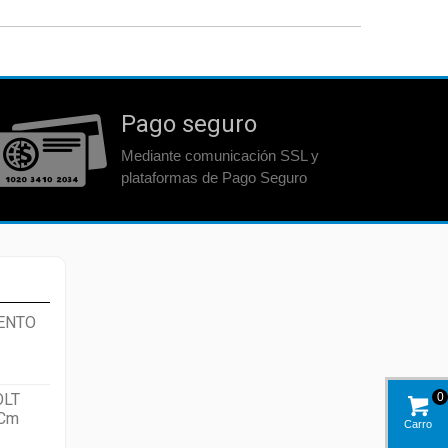
Pago seguro
Mediante comunicación SSL y
plataformas de Pago Seguro
ENTO
OLT
0
 Cm
Carro