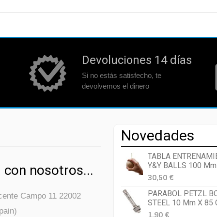
Devoluciones 14 días
Si no estás satisfecho, te
devolvemos el dinero
Novedades
TABLA ENTRENAMI
Y&Y BALLS 100 Mm
 con nosotros...
30,50 €
PARABOL PETZL B
icente Campo 11 22002
STEEL 10 Mm X 85
pain)
1,90 €