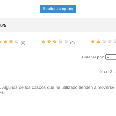
Escribe una opinión
00
/
5
(0)
(0)
Ordenar por:
2
en
2
la
. Algunos de los cascos que he utilizado tienden a moverse
0%.