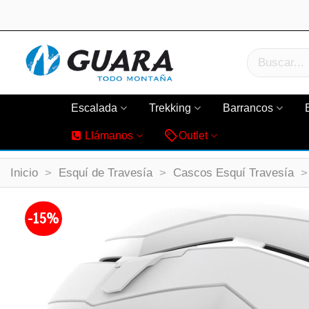
Escalada
Trekking
Barrancos
Llámanos
Outlet
Inicio
>
Esquí de Travesía
>
Cascos Esquí Travesía
>
-15%