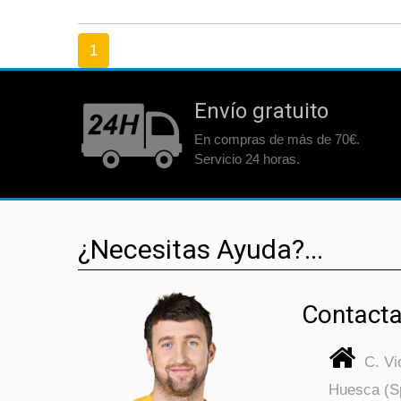
1
Envío gratuito
En compras de más de 70€.
Servicio 24 horas.
¿Necesitas Ayuda?...
Contacta
C. V
Huesca (S