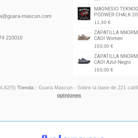
MAGNESIO TEKNOG
PODWER CHALK 20
da@guara-mascun.com
11,30 €
ZAPATILLA NNORM
74 210010
CADI Women
150,00 €
ZAPATILLA NNORM
CADI Azul-Negro
150,00 €
4,62
/
5
)
Tienda :
Guara Mascun
- Sobre la base de
221
calif
opiniones