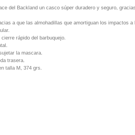
ace del Backland un casco súper duradero y seguro, gracia
racias a que las almohadillas que amortiguan los impactos a
ular.
cierre rápido del barbuquejo.
tal.
ujetar la mascara.
eda trasera.
n talla M, 374 grs.