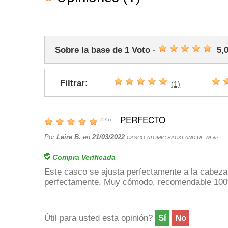
Sobre la base de
1
Voto
-
5,
Filtrar:
(1)
PERFECTO
(
5
/
5
)
Por
Leire B.
en
21/03/2022
CASCO ATOMIC BACKLAND UL White
Compra Verificada
Este casco se ajusta perfectamente a la cabeza
perfectamente. Muy cómodo, recomendable 10
Útil para usted esta opinión?
Sí
No