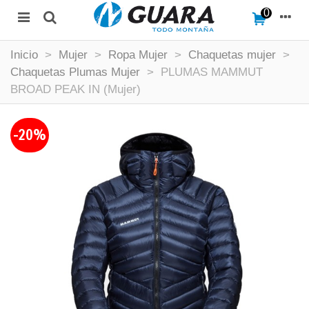
0
Inicio
>
Mujer
>
Ropa Mujer
>
Chaquetas mujer
>
Chaquetas Plumas Mujer
>
PLUMAS MAMMUT
BROAD PEAK IN (Mujer)
-20%