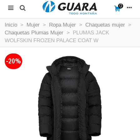
0
Inicio
>
Mujer
>
Ropa Mujer
>
Chaquetas mujer
>
Chaquetas Plumas Mujer
>
PLUMAS JACK
WOLFSKIN FROZEN PALACE COAT W
-20%