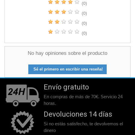
(0)
(0)
(0)
(0)
No hay opiniones sobre el producto
Sé el primero en escribir una reseña!
Envío gratuito
En compras de más de 70€. Servicio 24
horas.
Devoluciones 14 días
Si no estás satisfecho, te devolvemos el
dinero