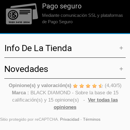
Pago seguro
Mediante comunicación SSL y plataformas
de Pago Seguro
Info De La Tienda
Novedades
Opinione(s) y valoración(s)
(
4,40
/
5
)
Marca :
BLACK DIAMOND
- Sobre la base de
15
calificación(s) y
15
opinione(s)
-
Ver todas las
opiniones
Sitio protegido por reCAPTCHA.
Privacidad
-
Términos