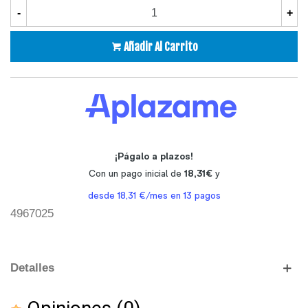
-
+
Añadir Al Carrito
4967025
Detalles