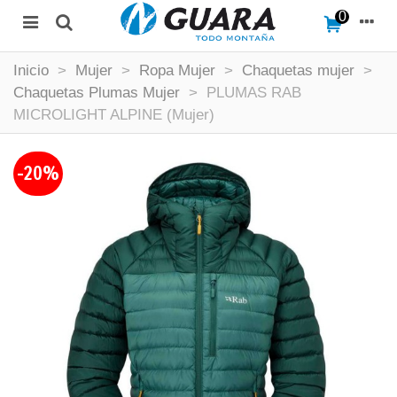
0
Inicio
>
Mujer
>
Ropa Mujer
>
Chaquetas mujer
>
Chaquetas Plumas Mujer
>
PLUMAS RAB
MICROLIGHT ALPINE (Mujer)
-20%