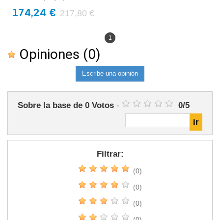
174,24 €
217,80 €
1
Opiniones
(0)
Escribe una opinión
Sobre la base de
0
Votos
-
0
/
5
Filtrar:
(0)
(0)
(0)
(0)