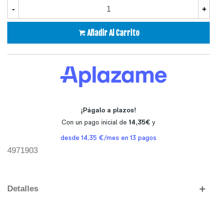
-
+
Añadir Al Carrito
4971903
Detalles