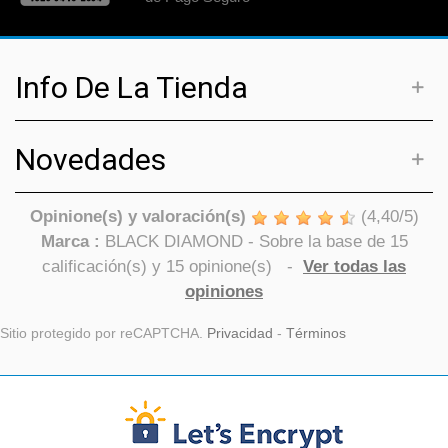
Info De La Tienda
Novedades
Opinione(s) y valoración(s)
(
4,40
/
5
)
Marca :
BLACK DIAMOND
- Sobre la base de
15
calificación(s) y
15
opinione(s)
-
Ver todas las
opiniones
Sitio protegido por reCAPTCHA.
Privacidad
-
Términos