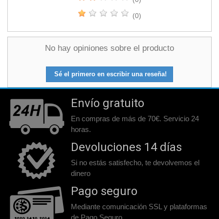
(0)
No hay opiniones sobre el producto
Sé el primero en escribir una reseña!
Envío gratuito
En compras de más de 70€. Servicio 24
horas.
Devoluciones 14 días
Si no estás satisfecho, te devolvemos el
dinero
Pago seguro
Mediante comunicación SSL y plataformas
de Pago Seguro