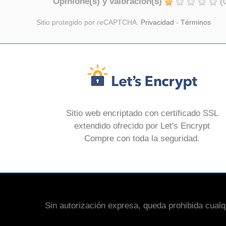
Opinione(s) y valoración(s)
(
Sitio protegido por reCAPTCHA.
Privacidad
-
Términos
Sitio web encriptado con certificado SSL
extendido ofrecido por Let's Encrypt
Compre con toda la seguridad.
Sin autorización expresa, queda prohibida cualqui