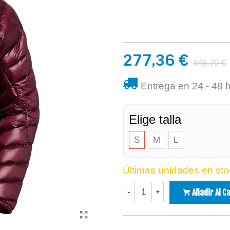
277,36 €
346,70 €
Entrega en 24 - 48 
Elige talla
S
M
L
Últimas unidades en sto
Añadir Al C
-
+