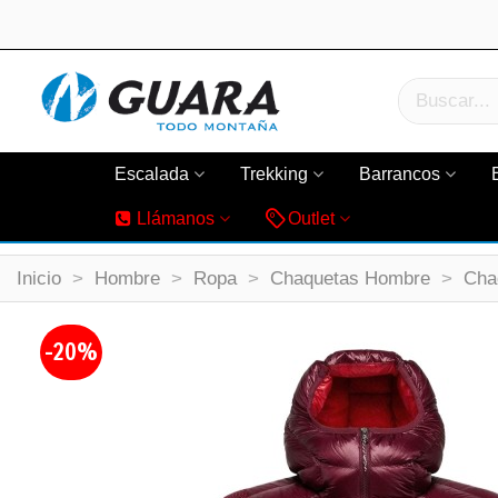
Escalada
Trekking
Barrancos
Llámanos
Outlet
Inicio
>
Hombre
>
Ropa
>
Chaquetas Hombre
>
Cha
-20%