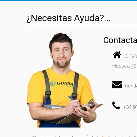
¿Necesitas Ayuda?...
Contacta
C. V
Huesca (S
tien
+34 9