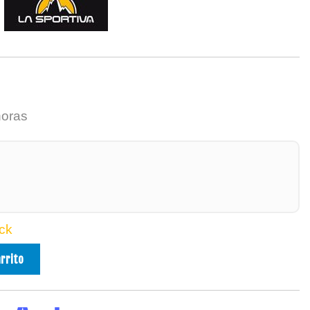
horas
ck
arrito