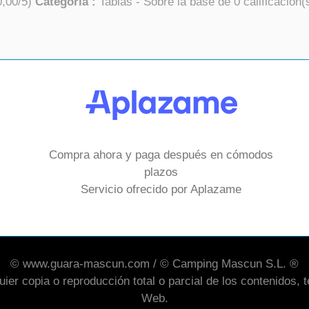
0,00
/
5
)
Categoría :
Tablas
- Sobre la base de
0
calificación(
Compra ahora y paga después en cómodos
plazos
Servicio ofrecido por Aplazame
© www.guara-mascun.com / © Camping Mascun S.L. ®
er copia o reproducción total o parcial de los contenidos, te
Web.