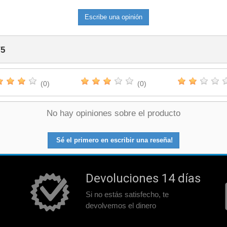
Escribe una opinión
/
5
(0)
(0)
No hay opiniones sobre el producto
Sé el primero en escribir una reseña!
Devoluciones 14 días
Si no estás satisfecho, te
devolvemos el dinero