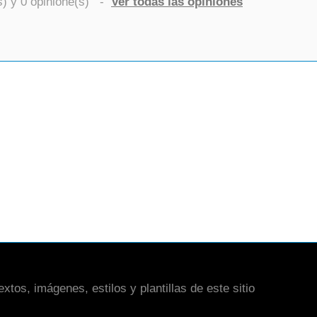
s) y
0
opinione(s)
-
Ver todas las opiniones
xtos, imágenes, estilos y plantillas de este sitio