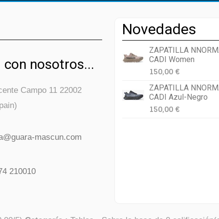
Novedades
ZAPATILLA NNORM
CADI Women
 con nosotros...
150,00 €
ZAPATILLA NNORM
icente Campo 11 22002
CADI Azul-Negro
pain)
150,00 €
da@guara-mascun.com
74 210010