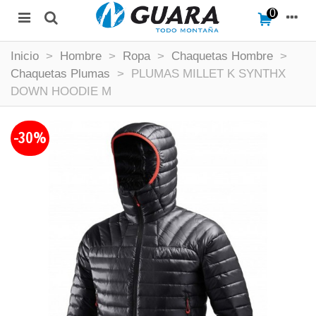
0
Inicio
>
Hombre
>
Ropa
>
Chaquetas Hombre
>
Chaquetas Plumas
>
PLUMAS MILLET K SYNTHX
DOWN HOODIE M
-30%