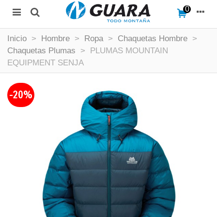
0
Inicio
>
Hombre
>
Ropa
>
Chaquetas Hombre
>
Chaquetas Plumas
>
PLUMAS MOUNTAIN
EQUIPMENT SENJA
-20%