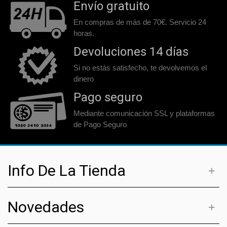
Envío gratuito
En compras de más de 70€. Servicio 24
horas.
Devoluciones 14 días
Si no estás satisfecho, te devolvemos el
dinero
Pago seguro
Mediante comunicación SSL y plataformas
de Pago Seguro
Info De La Tienda
Novedades