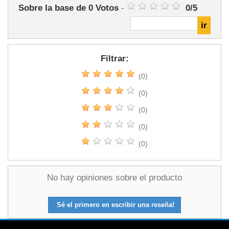
Sobre la base de
0
Votos
-
0
/
5
Filtrar:
(0)
(0)
(0)
(0)
(0)
No hay opiniones sobre el producto
Sé el primero en escribir una reseña!