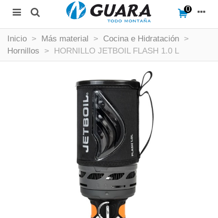
0
Inicio
>
Más material
>
Cocina e Hidratación
>
Hornillos
>
HORNILLO JETBOIL FLASH 1.0 L