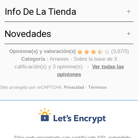
Info De La Tienda
Novedades
Opinione(s) y valoración(s)
(
3,67
/
5
)
Categoría :
Arneses
- Sobre la base de
3
calificación(s) y
3
opinione(s)
-
Ver todas las
opiniones
Sitio protegido por reCAPTCHA.
Privacidad
-
Términos
Sitio web encriptado con certificado SSL extendido