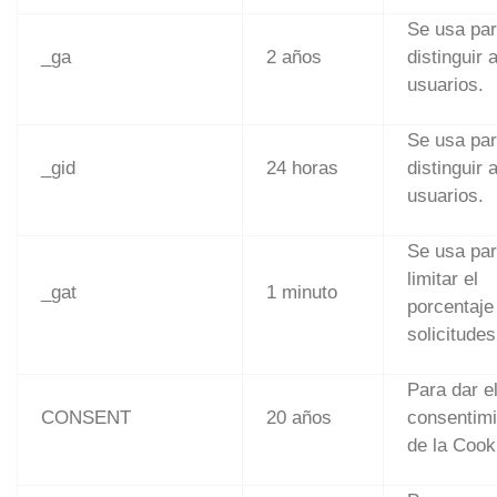
Se usa pa
_ga
2 años
distinguir 
usuarios.
Se usa pa
_gid
24 horas
distinguir 
usuarios.
Se usa pa
limitar el
_gat
1 minuto
porcentaje
solicitudes
Para dar e
CONSENT
20 años
consentimi
de la Cook