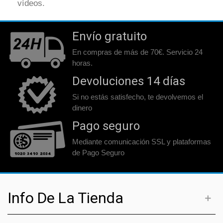
vídeos.
Envío gratuito
En compras de más de 70€. Servicio 24
horas.
Devoluciones 14 días
Si no estás satisfecho, te devolvemos el
dinero
Pago seguro
Mediante comunicación SSL y plataformas
de Pago Seguro
Info De La Tienda