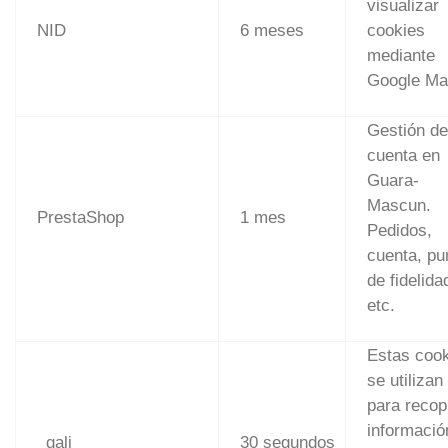
visualizar
NID
6 meses
cookies
mediante
Google Ma
Gestión de
cuenta en
Guara-
Mascun.
PrestaShop
1 mes
Pedidos,
cuenta, pu
de fidelida
etc.
Estas coo
se utilizan
para recopi
informació
_gali
30 segundos