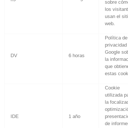
sobre cóm
los visitan
usan el sit
web.
Política de
privacidad
Google so
DV
6 horas
la informa
que obtien
estas cook
Cookie
utilizada p
la focaliza
optimizaci
IDE
1 año
presentaci
de informe