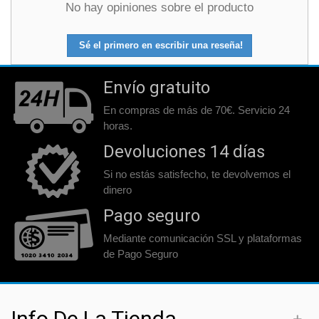
No hay opiniones sobre el producto
Sé el primero en escribir una reseña!
Envío gratuito
En compras de más de 70€. Servicio 24
horas.
Devoluciones 14 días
Si no estás satisfecho, te devolvemos el
dinero
Pago seguro
Mediante comunicación SSL y plataformas
de Pago Seguro
Info De La Tienda