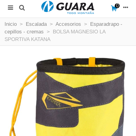
0
Inicio
>
Escalada
>
Accesorios
>
Esparadrapo -
cepillos - cremas
>
BOLSA MAGNESIO LA
SPORTIVA KATANA