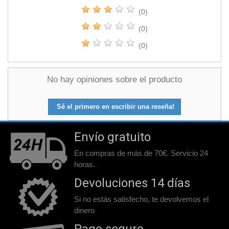
(0)
(0)
(0)
No hay opiniones sobre el producto
Sé el primero en escribir una reseña!
Envío gratuito
En compras de más de 70€. Servicio 24
horas.
Devoluciones 14 días
Si no estás satisfecho, te devolvemos el
dinero