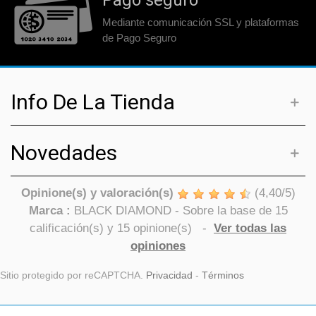
Pago seguro
Mediante comunicación SSL y plataformas
de Pago Seguro
Info De La Tienda
Novedades
Opinione(s) y valoración(s)
(
4,40
/
5
)
Marca :
BLACK DIAMOND
- Sobre la base de
15
calificación(s) y
15
opinione(s)
-
Ver todas las
opiniones
Sitio protegido por reCAPTCHA.
Privacidad
-
Términos