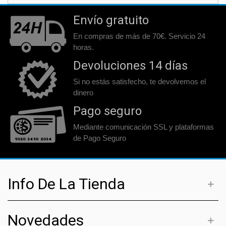
Envío gratuito
En compras de más de 70€. Servicio 24
horas.
Devoluciones 14 días
Si no estás satisfecho, te devolvemos el
dinero
Pago seguro
Mediante comunicación SSL y plataformas
de Pago Seguro
Info De La Tienda
Novedades