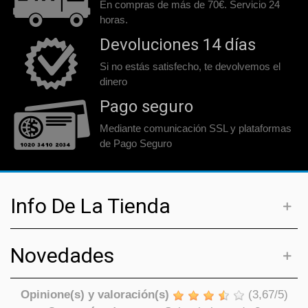
En compras de más de 70€. Servicio 24
horas.
Devoluciones 14 días
Si no estás satisfecho, te devolvemos el
dinero
Pago seguro
Mediante comunicación SSL y plataformas
de Pago Seguro
Info De La Tienda
Novedades
Opinione(s) y valoración(s)
(
3,67
/
5
)