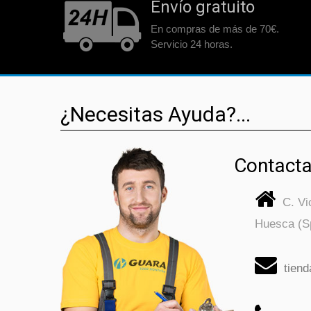
Envío gratuito
En compras de más de 70€.
Servicio 24 horas.
¿Necesitas Ayuda?...
Contacta
C. V
Huesca (S
tien