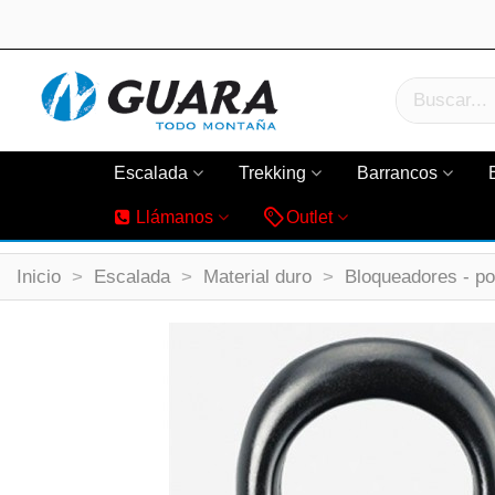
Escalada
Trekking
Barrancos
Llámanos
Outlet
Inicio
>
Escalada
>
Material duro
>
Bloqueadores - po