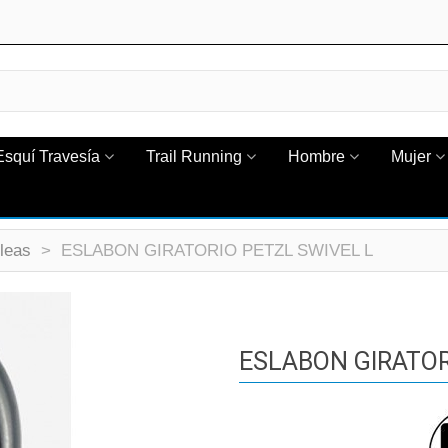
Esquí Travesía
Trail Running
Hombre
Mujer
leas
>
ESLABON GIRATORIO PETZL SWIVEL L
ESLABON GIRATOR