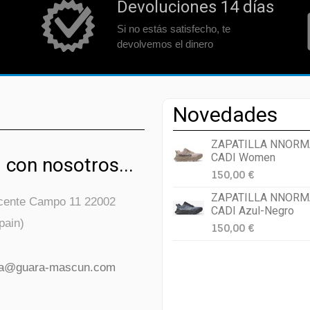
Devoluciones 14 días
Si no estás satisfecho, te
devolvemos el dinero
Novedades
ZAPATILLA NNORM
CADI Women
 con nosotros...
150,00 €
ZAPATILLA NNORM
icente Campo 11 22002
CADI Azul-Negro
pain)
150,00 €
da@guara-mascun.com