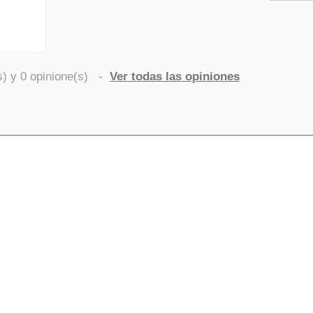
s) y
0
opinione(s)
-
Ver todas las opiniones