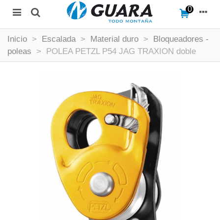
0
Inicio
>
Escalada
>
Material duro
>
Bloqueadores -
poleas
>
POLEA PETZL P54 JAG TRAXION doble