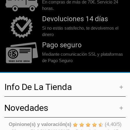
En compras de más de 70€. Servicio 24
horas.
Devoluciones 14 días
Si no estás satisfecho, te devolvemos el
dinero
Pago seguro
Mediante comunicación SSL y plataformas
de Pago Seguro
Info De La Tienda
Novedades
Opinione(s) y valoración(s)
(
4,40
/
5
)