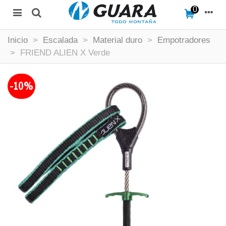
0
Inicio
>
Escalada
>
Material duro
>
Empotradores
>
FRIEND ALIEN X Verde
-10%