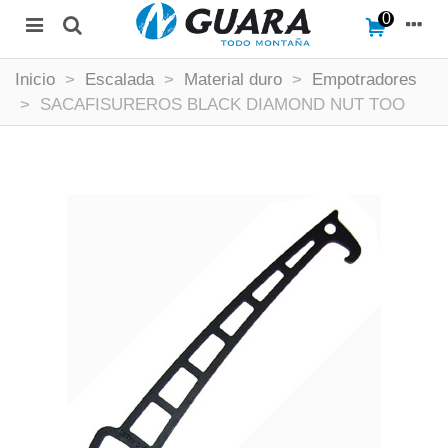
0
Inicio
>
Escalada
>
Material duro
>
Empotradores
>
SACAFISUREROS BLACK DIAMOND NUT TOO