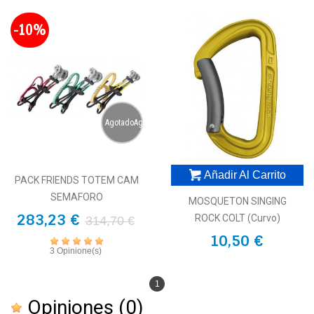
-10%
AgotadoAgotado
Añadir Al Carrito
PACK FRIENDS TOTEM CAM
SEMAFORO
MOSQUETON SINGING
283,23 €
ROCK COLT (curvo)
314,70 €
10,50 €
3 Opinione(s)
1
Opiniones
(0)