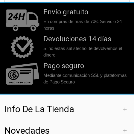
Envío gratuito
En compras de más de 70€. Servicio 24
horas.
Devoluciones 14 días
Si no estás satisfecho, te devolvemos el
dinero
Pago seguro
Mediante comunicación SSL y plataformas
de Pago Seguro
Info De La Tienda
Novedades