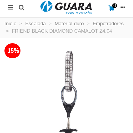
0
Inicio
>
Escalada
>
Material duro
>
Empotradores
>
FRIEND BLACK DIAMOND CAMALOT Z4.04
-15%