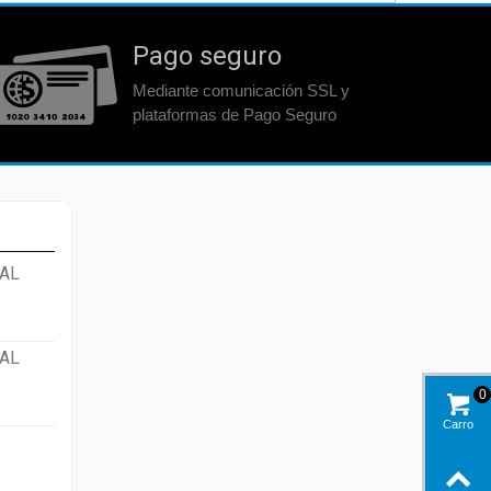
Pago seguro
Mediante comunicación SSL y
plataformas de Pago Seguro
AL
AL
0
Carro