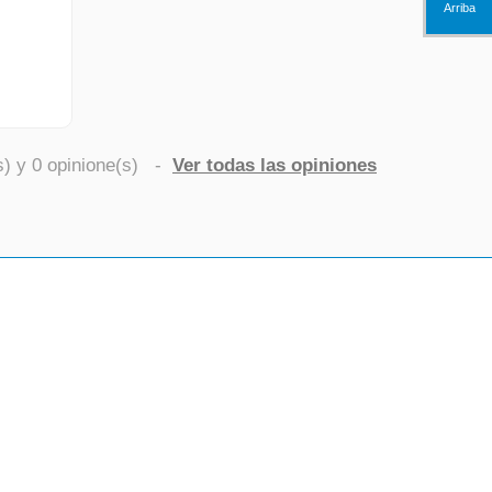
Arriba
s) y
0
opinione(s)
-
Ver todas las opiniones