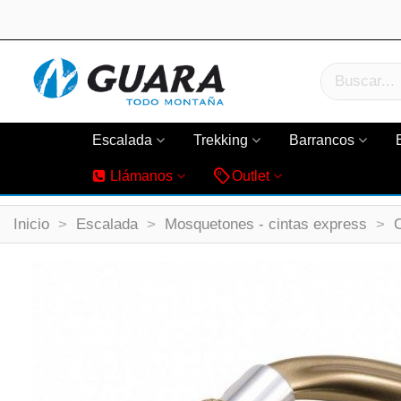
Escalada
Trekking
Barrancos
Llámanos
Outlet
Inicio
>
Escalada
>
Mosquetones - cintas express
>