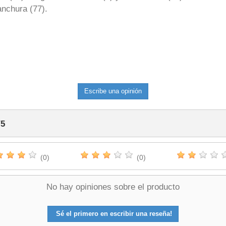
anchura (77).
Escribe una opinión
/
5
(0)
(0)
No hay opiniones sobre el producto
Sé el primero en escribir una reseña!