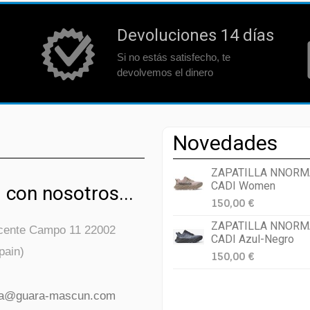
Devoluciones 14 días
Si no estás satisfecho, te
devolvemos el dinero
Novedades
ZAPATILLA NNORM
CADI Women
 con nosotros...
150,00 €
ZAPATILLA NNORM
icente Campo 11 22002
CADI Azul-Negro
pain)
150,00 €
da@guara-mascun.com