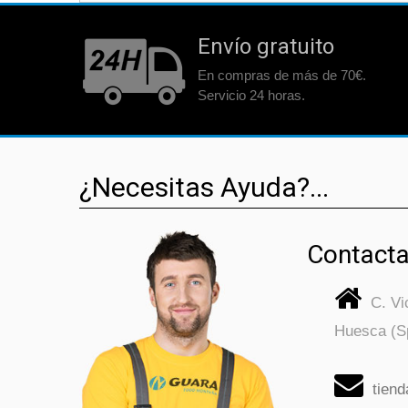
Envío gratuito
En compras de más de 70€.
Servicio 24 horas.
¿Necesitas Ayuda?...
Contacta
C. V
Huesca (S
tien