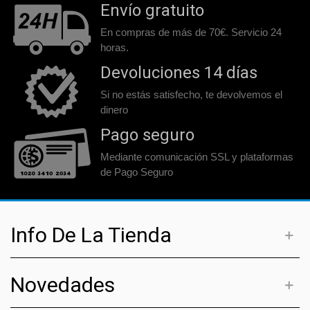
Envío gratuito
En compras de más de 70€. Servicio 24
horas.
Devoluciones 14 días
Si no estás satisfecho, te devolvemos el
dinero
Pago seguro
Mediante comunicación SSL y plataformas
de Pago Seguro
Info De La Tienda
Novedades