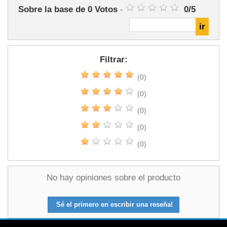
Sobre la base de
0
Votos
-
0
/
5
Filtrar:
(0)
(0)
(0)
(0)
(0)
No hay opiniones sobre el producto
Sé el primero en escribir una reseña!