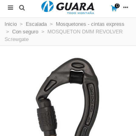
0
Inicio
>
Escalada
>
Mosquetones - cintas express
>
Con seguro
>
MOSQUETON DMM REVOLVER
Screwgate