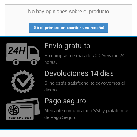
No hay opiniones sobre el producto
Sé el primero en escribir una reseña!
Envío gratuito
En compras de más de 70€. Servicio 24
horas.
Devoluciones 14 días
Si no estás satisfecho, te devolvemos el
dinero
Pago seguro
Mediante comunicación SSL y plataformas
de Pago Seguro