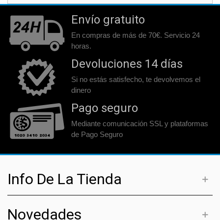
Envío gratuito
En compras de más de 70€. Servicio 24
horas.
Devoluciones 14 días
Si no estás satisfecho, te devolvemos el
dinero
Pago seguro
Mediante comunicación SSL y plataformas
de Pago Seguro
Info De La Tienda
Novedades